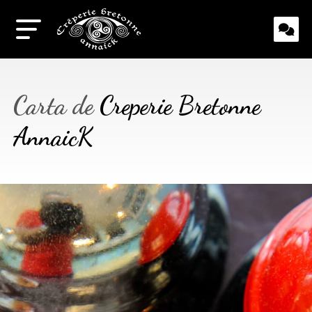
Carta de
Creperie Bretonne
AnnaicK