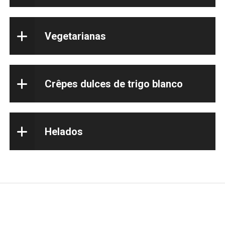
Vegetarianas
Crêpes dulces de trigo blanco
Helados
Creperie Bretonne Annaick, crepería